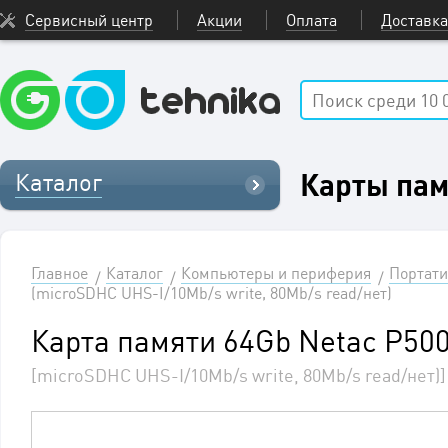
Сервисный центр
Акции
Оплата
Доставка
Карты пам
Каталог
Главное
Каталог
Компьютеры и периферия
Портати
(microSDHC UHS-I/10Mb/s write, 80Mb/s read/нет)
Карта памяти 64Gb Netac P50
[microSDHC UHS-I/10Mb/s write, 80Mb/s read/нет)]