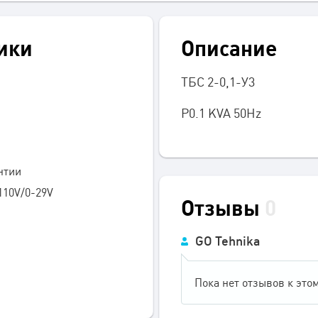
ики
Описание
ТБС 2-0,1-У3
P0.1 KVA 50Hz
нтии
110V/0-29V
Отзывы
0
GO Tehnika
Пока нет отзывов к этом