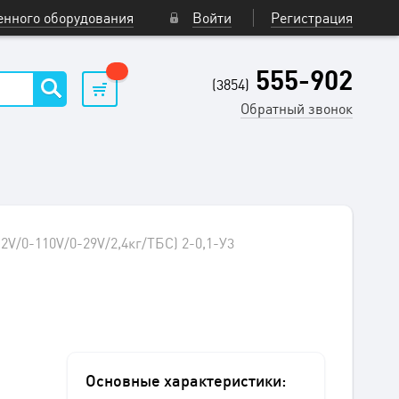
нного оборудования
Войти
Регистрация
555-902
(3854)
Обратный звонок
2V/0-110V/0-29V/2,4кг/ТБС) 2-0,1-У3
Основные характеристики: