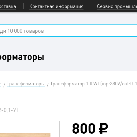
оставка
Контактная информация
Сервис промышле
форматоры
е
Трансформаторы
Трансформатор 100Wt (inp:380V/out:0-1
2-0,1-У]
800