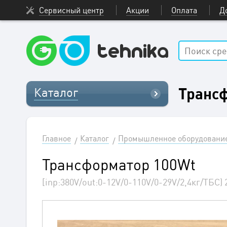
Сервисный центр
Акции
Оплата
Д
Транс
Каталог
Главное
Каталог
Промышленное оборудовани
Трансформатор 100Wt
[inp:380V/out:0-12V/0-110V/0-29V/2,4кг/ТБС) 