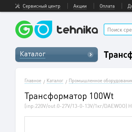
Сервисный центр
Акции
Оплата
Д
Транс
Каталог
Главное
Каталог
Промышленное оборудовани
Трансформатор 100Wt
[inp:220V/out:0-27V/13-0-13V/1кг/DAEWOO) 