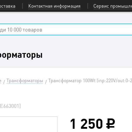
оставка
Контактная информация
Сервис промышле
форматоры
е
Трансформаторы
Трансформатор 100Wt (inp:220V/out:0
HE663001]
1 250