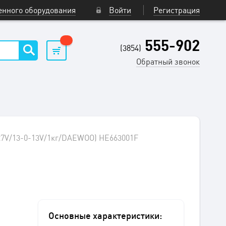
нного оборудования
Войти
Регистрация
555-902
(3854)
Обратный звонок
-27V/13-0-13V/1кг/DAEWOO) HE663001F
Основные характеристики: