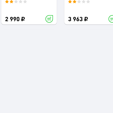
2 990
3 963
Колонки 2.1 Microlab
Колонки 5.1 Microlab M
A6311
1000B
2 990
1 990