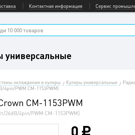
оставка
Контактная информация
Сервис промышле
ы универсальные
стемы охлаждения и кулеры
Кулеры универсальные
Ради
6dB/4pin/PWM CM-1153PWM)
м Crown CM-1153PWM
5Вт/26dB/4pin/PWM CM-1153PWM]
0