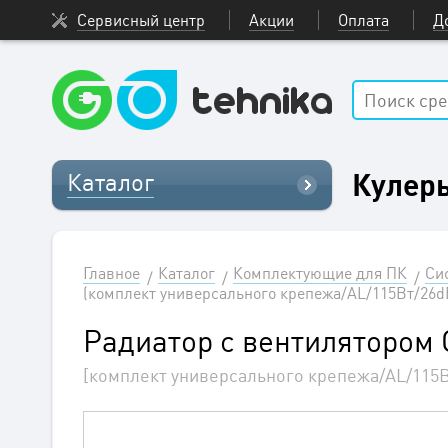
Сервисный центр
Акции
Оплата
Д
Кулер
Каталог
Главное
Каталог
Комплектующие для ПК
Си
(комплект универсального крепежа/AL/115Вт/2
Радиатор с вентиляторо
[комплект универсального крепежа/AL/11