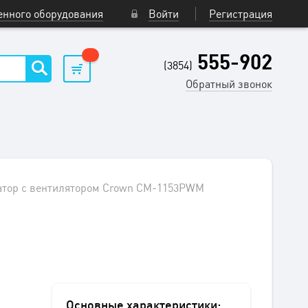
нного оборудования
Войти
Регистрация
555-902
(3854)
Обратный звонок
атор с вентилятором Crown CM-1153PWM
Основные характеристики: