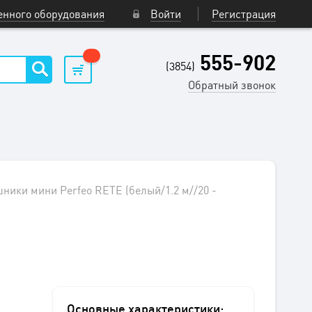
нного оборудования
Войти
Регистрация
555-902
(3854)
Обратный звонок
ники мини Perfeo RETE (белый/1.2 м//20 -
Основные характеристики: