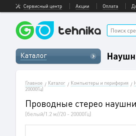
Сервисный центр
Акции
Оплата
Д
Наушн
Каталог
Главное
Каталог
Компьютеры и периферия
20000Гц)
Проводные стерео наушни
[белый/1.2 м//20 - 20000Гц]