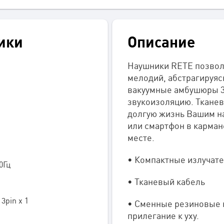
ики
Описание
Наушники RETE позвол
мелодий, абстрагируяс
вакуумные амбушюры 3
звукоизоляцию. Тканев
долгую жизнь Вашим н
или смартфон в карман
месте.
• Компактные излучате
0Гц
• Тканевый кабель
3pin x 1
• Сменные резиновые 
прилегание к уху.