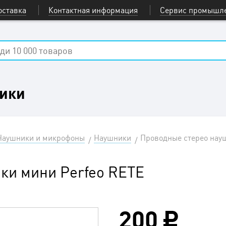
оставка
Контактная информация
Сервис промышле
ики
Наушники и микрофоны
Наушники
Проводные стерео науш
ки мини Perfeo RETE
200