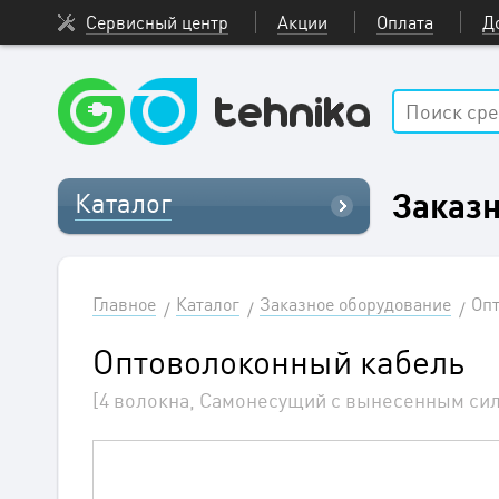
Сервисный центр
Акции
Оплата
Д
Заказн
Каталог
Главное
Каталог
Заказное оборудование
Опт
Оптоволоконный кабель
[4 волокна, Самонесущий с вынесенным си