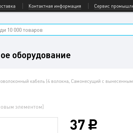
оставка
Контактная информация
Сервис промышле
ое оборудование
оволоконный кабель (4 волокна, Самонесущий с вынесенны
ловым элементом]
37