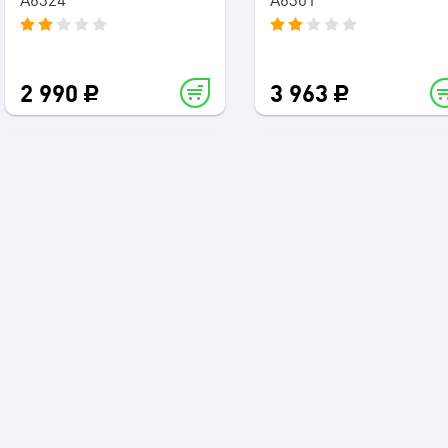
2 990
3 963
Колонки 2.1 Microlab
Колонки 5.1 Microlab M
A6311
1000B
2 990
1 990