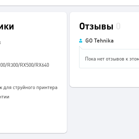
ики
Отзывы
0
GO Tehnika
3
Пока нет отзывов к этом
200/R300/RX500/RX640
 для струйного принтера
нтии