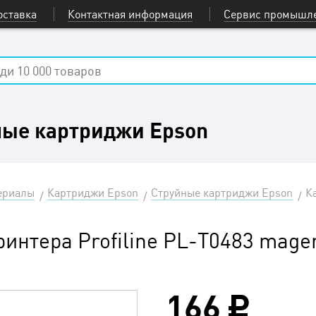
оставка
Контактная информация
Сервис промышле
ные картриджи Epson
ериалы
Картриджи Epson
Струйные картриджи Epson
К
ринтера Profiline PL-T0483 mage
166