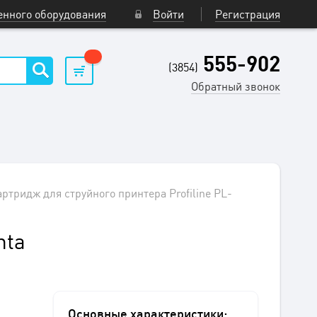
нного оборудования
Войти
Регистрация
555-902
(3854)
Обратный звонок
артридж для струйного принтера Profiline PL-
nta
Основные характеристики: