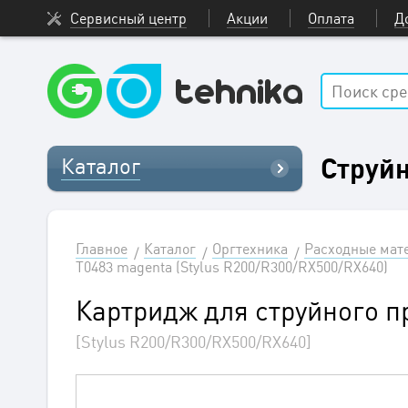
Сервисный центр
Акции
Оплата
Д
Струй
Каталог
Главное
Каталог
Оргтехника
Расходные мат
T0483 magenta (Stylus R200/R300/RX500/RX640)
Картридж для струйного п
[Stylus R200/R300/RX500/RX640]