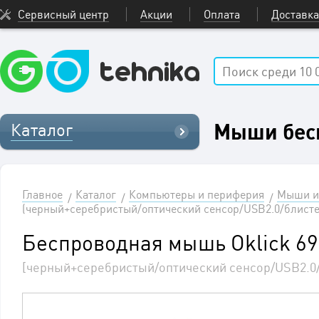
Сервисный центр
Акции
Оплата
Доставка
Мыши бес
Каталог
Главное
Каталог
Компьютеры и периферия
Мыши и
(черный+серебристый/оптический сенсор/USB2.0/блисте
Беспроводная мышь Oklick 69
[черный+серебристый/оптический сенсор/USB2.0