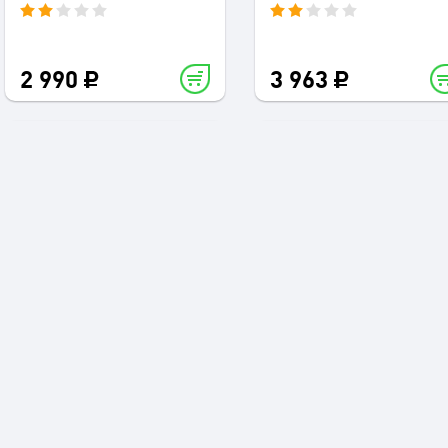
2 990
3 963
Колонки 2.1 Microlab
Колонки 5.1 Microlab M
A6311
1000B
2 990
1 990