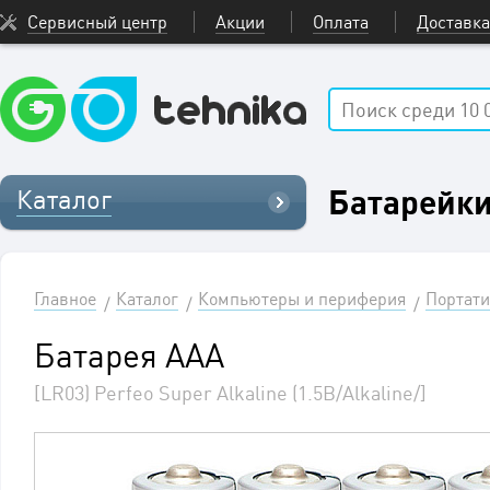
Сервисный центр
Акции
Оплата
Доставка
Батарейк
Каталог
Главное
Каталог
Компьютеры и периферия
Портати
Батарея AАА
[LR03) Perfeo Super Alkaline (1.5В/Alkaline/]