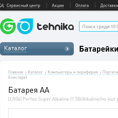
Сервисный центр
Акции
Оплата
Доставка
Батарейк
Каталог
Главное
Каталог
Компьютеры и периферия
Портати
блистере)
Батарея АА
[LR06) Perfeo Super Alkaline (1.5В/Alkaline/по 4шт